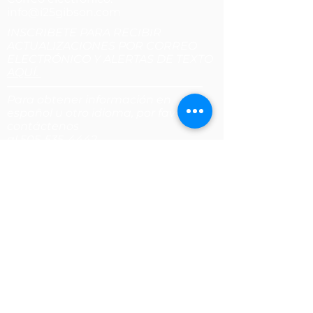
info@i25gibson.com
INSCRIBETE PARA RECIBIR
ACTUALIZACIONES POR CORREO
ELECTRÓNICO Y ALERTAS DE TEXTO
AQUÍ.
Para obtener información en
español u otro idioma, por favor
contáctenos
al 505-535-4442.
Enlaces Útiles:
Carreteras de Nuevo México
|
Mapas NMDOT
|
Departamento de
Seguridad Pública
|
Servicios de
adquisición
|
Transporte
Público
|
NMRailrunner.com
|
Oficina en
línea del Personal del Estado
|
Página de
solicitud de proyecto
C
N A301890